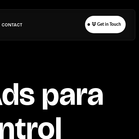
CONTACT
🦊 Get in Touch
Ads para
ntrol