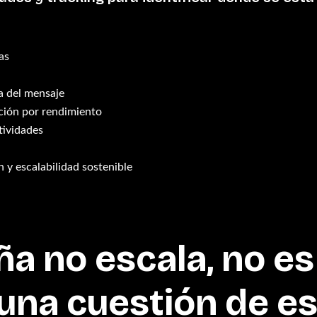
as
a del mensaje
ción por rendimiento
tividades
y escalabilidad sostenible
a no escala, no es
 una cuestión de es