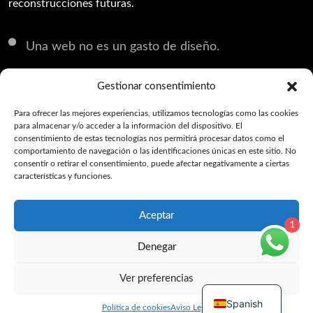
reconstrucciones futuras.
Una web no es un gasto de diseño.
Es la base sobre la que se construye su captación
Gestionar consentimiento
digital.
Para ofrecer las mejores experiencias, utilizamos tecnologías como las cookies
para almacenar y/o acceder a la información del dispositivo. El
Si va a invertir en publicidad, primero necesita
consentimiento de estas tecnologías nos permitirá procesar datos como el
comportamiento de navegación o las identificaciones únicas en este sitio. No
una infraestructura que convierta.
consentir o retirar el consentimiento, puede afectar negativamente a ciertas
características y funciones.
Aceptar
1
Denegar
Ver preferencias
Copyright © 2025 Cruv All Rights Reserved.
Spanish
Política de cookies
Aviso Legal