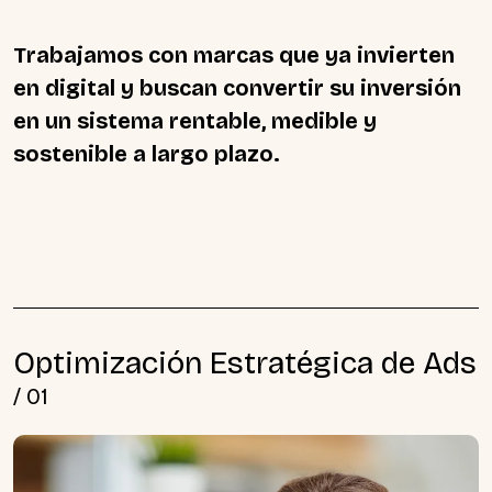
Trabajamos con marcas que ya invierten
en digital y buscan convertir su inversión
en un sistema rentable, medible y
sostenible a largo plazo.
O
p
t
i
m
i
z
a
c
i
ó
n
E
s
t
r
a
t
é
g
i
c
a
d
e
A
d
s
/
0
1