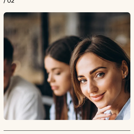
/
0
2