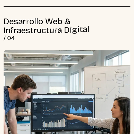
D
e
s
a
r
r
o
l
l
o
W
e
b
&
I
n
f
r
a
e
s
t
r
u
c
t
u
r
a
D
i
g
i
t
a
l
/
0
4