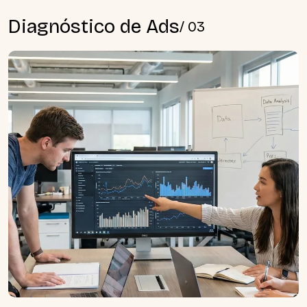
D
i
a
g
n
ó
s
t
i
c
o
d
e
A
d
s
/
0
3