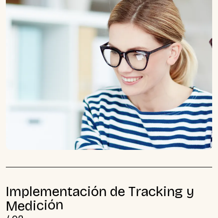
I
m
p
l
e
m
e
n
t
a
c
i
ó
n
d
e
T
r
a
c
k
i
n
g
y
M
e
d
i
c
i
ó
n