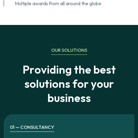
Multiple awards from all around the globe
OUR SOLUTIONS
P
r
o
v
i
d
i
n
g
t
h
e
b
e
s
t
s
o
l
u
t
i
o
n
s
f
o
r
y
o
u
r
b
u
s
i
n
e
s
s
01 — CONSULTANCY