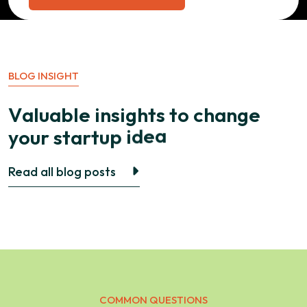
BLOG INSIGHT
V
a
l
u
a
b
l
e
i
n
s
i
g
h
t
s
t
o
c
h
a
n
g
e
y
o
u
r
s
t
a
r
t
u
p
i
d
e
a
Read all blog posts
COMMON QUESTIONS