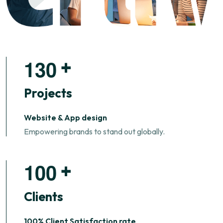
1
3
0
+
Projects
Website & App design
Empowering brands to stand out globally.
1
0
0
+
Clients
100% Client Satisfaction rate