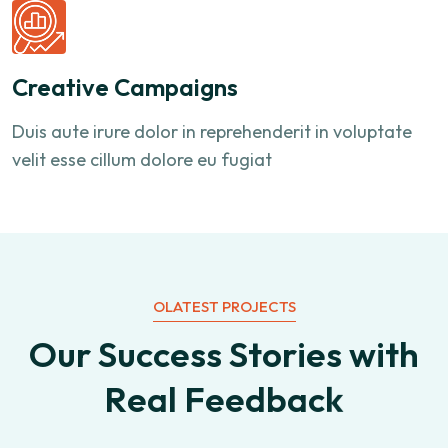
Creative Campaigns
Duis aute irure dolor in reprehenderit in voluptate
velit esse cillum dolore eu fugiat
OLATEST PROJECTS
O
u
r
S
u
c
c
e
s
s
S
t
o
r
i
e
s
w
i
t
h
R
e
a
l
F
e
e
d
b
a
c
k