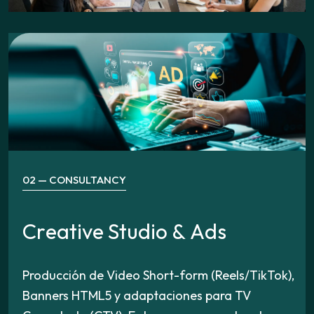
02 — CONSULTANCY
C
r
e
a
t
i
v
e
S
t
u
d
i
o
&
A
d
s
Producción de Video Short-form (Reels/TikTok),
Banners HTML5 y adaptaciones para TV