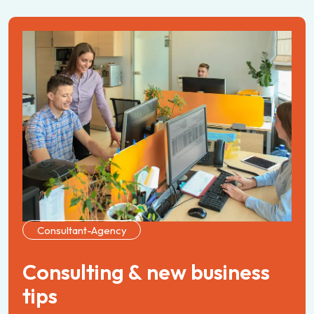
Consultant-Agency
C
o
n
s
u
l
t
i
n
g
&
n
e
w
b
u
s
i
n
e
s
s
t
i
p
s