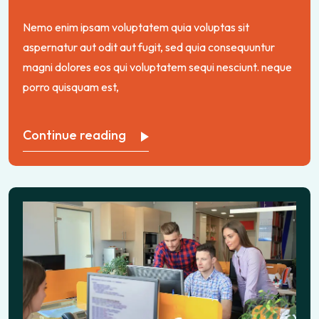
Nemo enim ipsam voluptatem quia voluptas sit
aspernatur aut odit aut fugit, sed quia consequuntur
magni dolores eos qui voluptatem sequi nesciunt. neque
porro quisquam est,
Continue reading