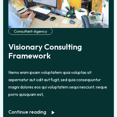
Consultant-Agency
V
i
s
i
o
n
a
r
y
C
o
n
s
u
l
t
i
n
g
F
r
a
m
e
w
o
r
k
Nemo enim ipsam voluptatem quia voluptas sit
aspernatur aut odit aut fugit, sed quia consequuntur
magni dolores eos qui voluptatem sequi nesciunt. neque
porro quisquam est,
Continue reading