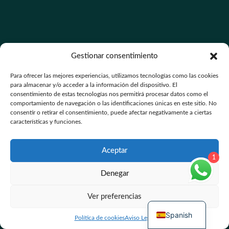
Service Link
Gestionar consentimiento
Para ofrecer las mejores experiencias, utilizamos tecnologías como las cookies
Help center
para almacenar y/o acceder a la información del dispositivo. El
consentimiento de estas tecnologías nos permitirá procesar datos como el
Terms of service
comportamiento de navegación o las identificaciones únicas en este sitio. No
consentir o retirar el consentimiento, puede afectar negativamente a ciertas
Privacy policy
características y funciones.
Cookie policy
Aceptar
1
Denegar
Newsletter
Ver preferencias
Spanish
Política de cookies
Aviso Legal