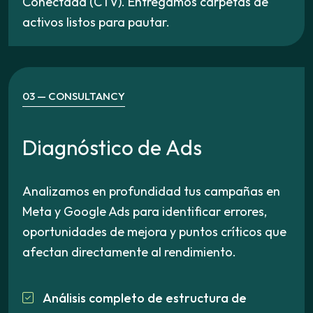
Conectada (CTV). Entregamos carpetas de
activos listos para pautar.
03 — CONSULTANCY
D
i
a
g
n
ó
s
t
i
c
o
d
e
A
d
s
Analizamos en profundidad tus campañas en
Meta y Google Ads para identificar errores,
oportunidades de mejora y puntos críticos que
afectan directamente al rendimiento.
Análisis completo de estructura de