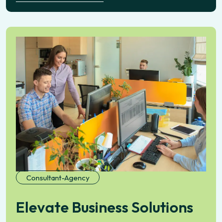
Consultant-Agency
E
l
e
v
a
t
e
B
u
s
i
n
e
s
s
S
o
l
u
t
i
o
n
s