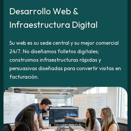
D
e
s
a
r
r
o
l
l
o
W
e
b
&
I
n
f
r
a
e
s
t
r
u
c
t
u
r
a
D
i
g
i
t
a
l
Su web es su sede central y su mejor comercial
24/7. No diseñamos folletos digitales;
construimos infraestructuras rápidas y
persuasivas diseñadas para convertir visitas en
facturación.