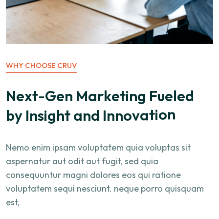
WHY CHOOSE CRUV
N
e
x
t
-
G
e
n
M
a
r
k
e
t
i
n
g
F
u
e
l
e
d
b
y
I
n
s
i
g
h
t
a
n
d
I
n
n
o
v
a
t
i
o
n
Nemo enim ipsam voluptatem quia voluptas sit
aspernatur aut odit aut fugit, sed quia
consequuntur magni dolores eos qui ratione
voluptatem sequi nesciunt. neque porro quisquam
est,