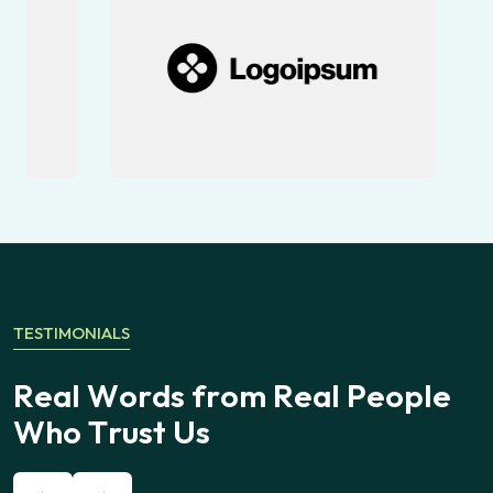
TESTIMONIALS
R
e
a
l
W
o
r
d
s
f
r
o
m
R
e
a
l
P
e
o
p
l
e
W
h
o
T
r
u
s
t
U
s