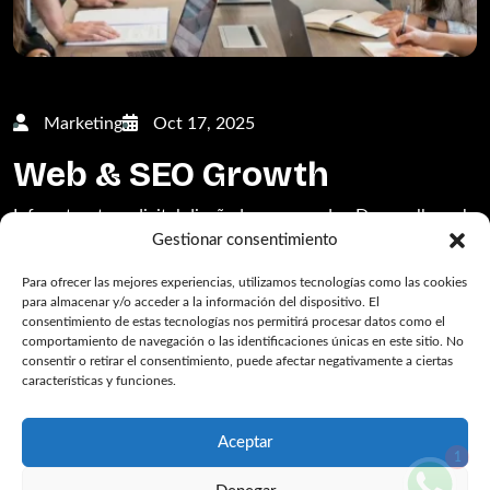
Marketing
Oct 17, 2025
Web & SEO Growth
Infraestructura digital diseñada para vender. Desarrollo web
Gestionar consentimiento
ultrarrápido y estrategias de contenido SEO para que
Google le envíe clientes 24/7.
Para ofrecer las mejores experiencias, utilizamos tecnologías como las cookies
para almacenar y/o acceder a la información del dispositivo. El
consentimiento de estas tecnologías nos permitirá procesar datos como el
Read More
comportamiento de navegación o las identificaciones únicas en este sitio. No
consentir o retirar el consentimiento, puede afectar negativamente a ciertas
características y funciones.
Aceptar
1